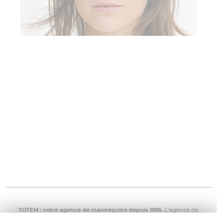
TOTEM : votre
agence de mannequins
depuis 1995.
L'agence de
mannequins TOTEM met à disposition enfants, adultes, séniors, grandes