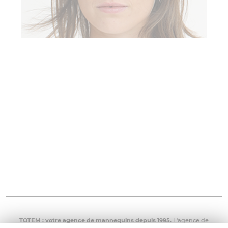
TOTEM : votre
agence de mannequins
depuis 1995.
L'agence de
mannequins TOTEM met à disposition enfants, adultes, séniors, grandes